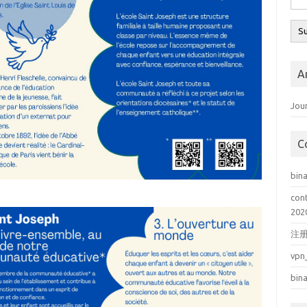
A
Jou
C
bin
cont
202
注册g
vpn
bin