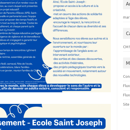
A
mar
C
CM1 
M
Con
Flux
Flu
Sit