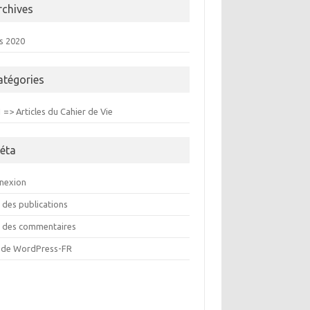
rchives
s 2020
atégories
=> Articles du Cahier de Vie
éta
nexion
 des publications
x des commentaires
e de WordPress-FR