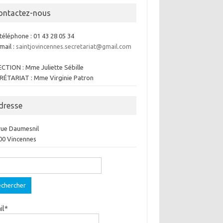
ontactez-nous
téléphone : 01 43 28 05 34
mail :
saintjovincennes.secretariat@gmail.com
ECTION : Mme Juliette Sébille
RÉTARIAT : Mme Virginie Patron
dresse
 rue Daumesnil
00 Vincennes
ercher :
il*