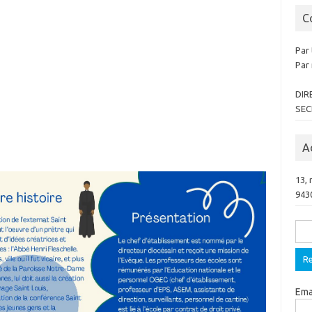
C
Par 
Par 
DIR
SEC
A
13,
943
Rech
Ema